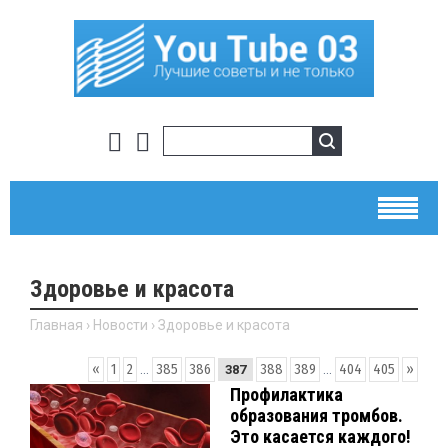
Здоровье и красота
Главная
›
Новости
›
Здоровье и красота
«
1
2
...
385
386
388
389
...
404
405
»
387
Профилактика
образования тромбов.
Это касается каждого!