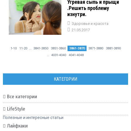
Угревая сыпь и прыщи
.Решить проблему
изнутри.
Здоровье и красота
21.05.2017
...
1-10
11-20
3841-3850
3851-3860
3861-3870
3871-3880
3881-3890
...
4031-4040
4041-4048
КАТЕГОРИИ
Все категории
LifeStyle
Полезные и интересные статьи
Лайфхаки