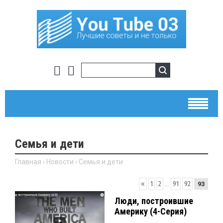
Семья и дети
Главная
›
Новости
›
Семья и дети
«
1
2
...
91
92
93
Люди, построившие
Америку (4-Серия)