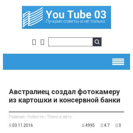
​Австралиец создал фотокамеру
из картошки и консервной банки
Главная
›
Новости
›
Техно и авто
03.11.2016
4995
4.7
0