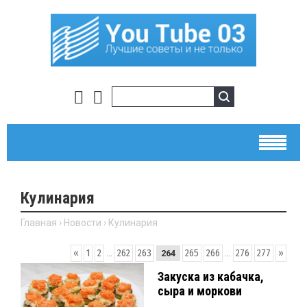
Кулинария
Главная
›
Новости
›
Кулинария
«
1
2
...
262
263
265
266
...
276
277
»
264
Закуска из кабачка,
сыра и моркови