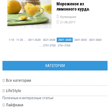
Мороженое из
лимонного курда.
Кулинария
21.06.2017
...
1-10
11-20
2611-2620
2621-2630
2631-2640
2641-2650
2651-2660
...
2751-2760
2761-2764
КАТЕГОРИИ
Все категории
LifeStyle
Полезные и интересные статьи
Лайфхаки