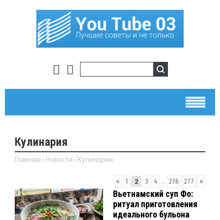
Кулинария
Главная
›
Новости
›
Кулинария
«
1
3
4
...
276
277
»
2
Вьетнамский суп Фо:
ритуал приготовления
идеального бульона