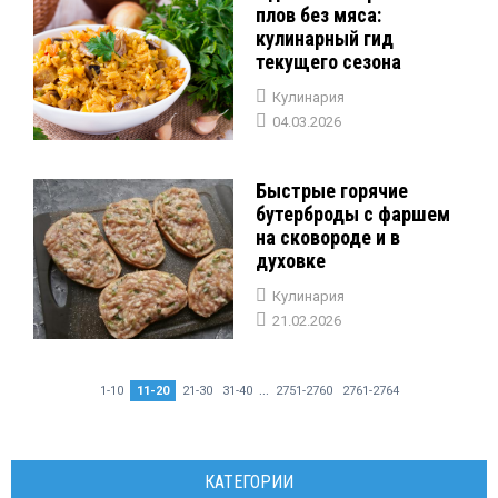
плов без мяса:
кулинарный гид
текущего сезона
Кулинария
04.03.2026
Быстрые горячие
бутерброды с фаршем
на сковороде и в
духовке
Кулинария
21.02.2026
...
1-10
11-20
21-30
31-40
2751-2760
2761-2764
КАТЕГОРИИ