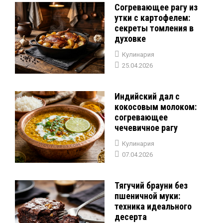
Согревающее рагу из
утки с картофелем:
секреты томления в
духовке
Кулинария
25.04.2026
Индийский дал с
кокосовым молоком:
согревающее
чечевичное рагу
Кулинария
07.04.2026
Тягучий брауни без
пшеничной муки:
техника идеального
десерта