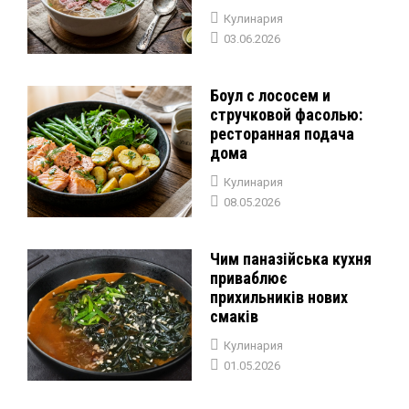
Кулинария
03.06.2026
Боул с лососем и
стручковой фасолью:
ресторанная подача
дома
Кулинария
08.05.2026
Чим паназійська кухня
приваблює
прихильників нових
смаків
Кулинария
01.05.2026