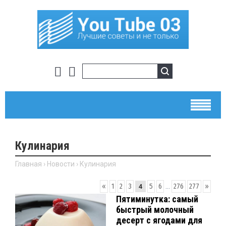
Кулинария
Главная
›
Новости
›
Кулинария
«
1
2
3
5
6
...
276
277
»
4
Пятиминутка: самый
быстрый молочный
десерт с ягодами для