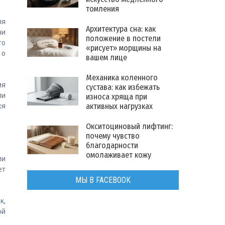
томления
ля
Архитектура сна: как
ни
положение в постели
то
«рисует» морщины на
 о
вашем лице
Механика коленного
мя
сустава: как избежать
ли
износа хряща при
активных нагрузках
ся
Окситоциновый лифтинг:
почему чувство
благодарности
омолаживает кожу
ли
ет
МЫ В FACEBOOK
к,
ой