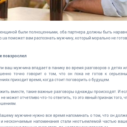
женщиной были полноценными, оба партнера должны быть наравн
nfo.ua поможет вам распознать мужчину, который морально не готов
не повзрослел
и ваш мужчина впадает в панику во время разговоров о детях и
шенно точно говорит о том, что он пока не готов к серьезн
иях приходит время, когда стоит поговорить о будущем.
 жить вместе, такие важные разговоры однажды происходят. И ес
не может отчетливо что-то ответить, то это явный признак того, ч
ношениям.
ашему мужчине нужно все время напоминать о том, что он долж
ки и нескончаемые напоминания стали неотъемлемой частью ваш