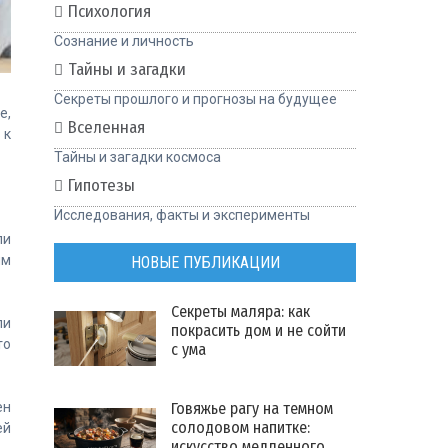
Психология
Сознание и личность
Тайны и загадки
Секреты прошлого и прогнозы на будущее
е,
Вселенная
 к
Тайны и загадки космоса
Гипотезы
Исследования, факты и эксперименты
ли
ым
НОВЫЕ ПУБЛИКАЦИИ
Секреты маляра: как
ли
покрасить дом и не сойти
то
с ума
Говяжье рагу на темном
ен
солодовом напитке:
ей
искусство медленного