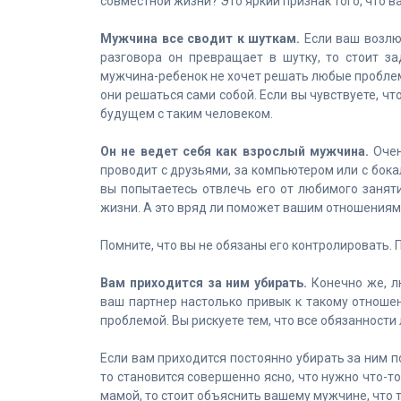
совместной жизни? Это яркий признак того, что в
Мужчина все сводит к шуткам.
Если ваш возлю
разговора он превращает в шутку, то стоит з
мужчина-ребенок не хочет решать любые проблемы
они решаться сами собой. Если вы чувствуете, ч
будущем с таким человеком.
Он не ведет себя как взрослый мужчина.
Очен
проводит с друзьями, за компьютером или с бокал
вы попытаетесь отвлечь его от любимого заняти
жизни. А это вряд ли поможет вашим отношениям
Помните, что вы не обязаны его контролировать.
Вам приходится за ним убирать.
Конечно же, л
ваш партнер настолько привык к такому отношени
проблемой. Вы рискуете тем, что все обязанности 
Если вам приходится постоянно убирать за ним п
то становится совершенно ясно, что нужно что-т
мамой, то стоит объяснить вашему мужчине, что 