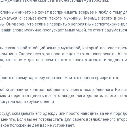
аш мужчина так и не смог стать по-настоящему взрослым.
бленный ничего не хочет воспринимать всерьез и люблю тему д
адуматься о серьезности такого мужчины. Меньше всего в жиз
. Он уверен, что если не говорить о неприятных аспектах жизни, 
то ваши слова мужчина пропускает мимо ушей, то стоит задуматься
ь сложно найти общий язык с мужчиной, который все свое вре
ом пива. Скорее всего, он просто еще не готов повзрослеть. А ес
я, то станете для него кем-то, кто мешает отдыхать и радовать
.
 Просто вашему партнеру пора вспомнить о верных приоритетах.
юбой женщине хочется побаловать своего возлюбленного. Но ес
ю и перестал ценить все, что вы для него делаете, то это стан
лягут на ваши хрупкие плечи.
осуду, складывать его одежду или просто наводить за ним порядо
о менять. Если вы не готовы стать для своего возлюбленного втор
такое положение дел вас не устраивает.