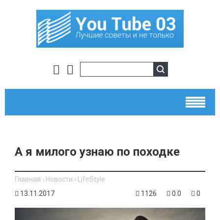
А я милого узнаю по походке
Главная
›
Новости
›
LifeStyle
13.11.2017
1126
0.0
0