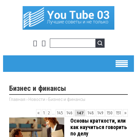
Бизнес и финансы
Главная
›
Новости
›
Бизнес и финансы
«
1
2
...
145
146
148
149
150
151
»
147
Основы краткости, или
как научиться говорить
по делу