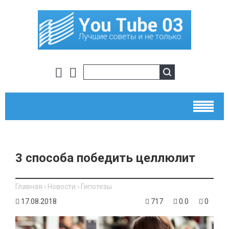
3 способа победить целлюлит
Главная
›
Новости
›
Гипотезы
17.08.2018
717
0.0
0