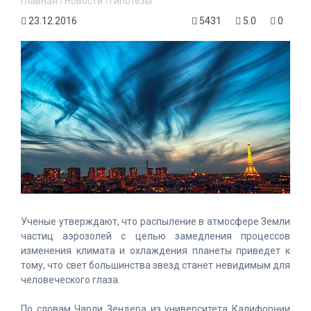
Главная
›
Новости
›
Гипотезы
23.12.2016
5431
5.0
0
Ученые утверждают, что распыление в атмосфере Земли
частиц аэрозолей с целью замедления процессов
изменения климата и охлаждения планеты приведет к
тому, что свет большинства звезд станет невидимым для
человеческого глаза.
По словам Чарли Зендера из университета Калифорнии