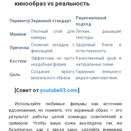
кинообраз vs реальность
Рациональный
Параметр
Экранный стандарт
подход
Плотный слой для
Легкие, дышащие
Макияж
камеры
текстуры
Сложная укладка с
Здоровый блеск и
Прическа
фиксацией
естественность
Эффектная, но часто
Качественный крой и
Костюм
неудобная форма
натуральные ткани
Создание яркого
Гармония внешнего
Цель
визуального образа
вида и самочувствия
[Совет от
youtube03.com
]
Используйте любимые фильмы как источник
вдохновения, но помните, что экранный образ — это
результат работы целой команды осветителей и
гримеров. Чтобы ваша кожа выглядела так же
безупречно, как у звезд кино, уделяйте внимание