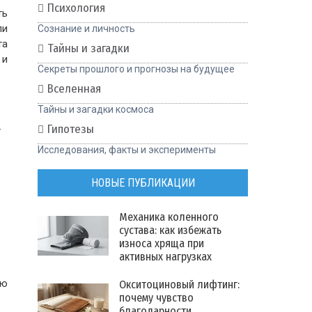
Психология
ть
ли
Сознание и личность
та
Тайны и загадки
 и
Секреты прошлого и прогнозы на будущее
Вселенная
Тайны и загадки космоса
.
Гипотезы
Исследования, факты и эксперименты
НОВЫЕ ПУБЛИКАЦИИ
Механика коленного
сустава: как избежать
износа хряща при
активных нагрузках
ую
Окситоциновый лифтинг:
почему чувство
благодарности