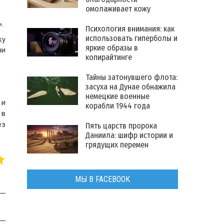
омолаживает кожу
.
Психология внимания: как
использовать гиперболы и
ку
яркие образы в
ни
копирайтинге
Тайны затонувшего флота:
засуха на Дунае обнажила
немецкие военные
 и
корабли 1944 года
 в
ез
Пять царств пророка
Даниила: шифр истории и
грядущих перемен
МЫ В FACEBOOK