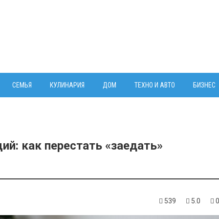
СЕМЬЯ
КУЛИНАРИЯ
ДОМ
ТЕХНО И АВТО
БИЗНЕС
ий: как перестать «заедать»
539
5.0