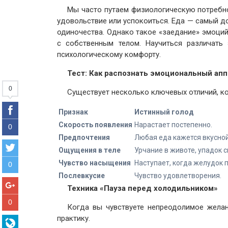
Мы часто путаем физиологическую потребно
удовольствие или успокоиться. Еда — самый до
одиночества. Однако такое «заедание» эмоций
с собственным телом. Научиться различать
психологическому комфорту.
Тест: Как распознать эмоциональный апп
0
Существует несколько ключевых отличий, ко
Признак
Истинный голод
Скорость появления
Нарастает постепенно.
0
Предпочтения
Любая еда кажется вкусной 
Ощущения в теле
Урчание в животе, упадок с
Чувство насыщения
Наступает, когда желудок 
0
Послевкусие
Чувство удовлетворения.
Техника «Пауза перед холодильником»
0
Когда вы чувствуете непреодолимое желан
практику.