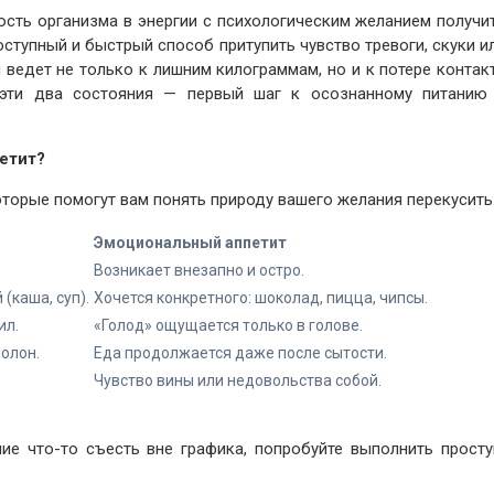
сть организма в энергии с психологическим желанием получи
ступный и быстрый способ притупить чувство тревоги, скуки и
 ведет не только к лишним килограммам, но и к потере контак
 эти два состояния — первый шаг к осознанному питанию
етит?
торые помогут вам понять природу вашего желания перекусить
Эмоциональный аппетит
Возникает внезапно и остро.
(каша, суп).
Хочется конкретного: шоколад, пицца, чипсы.
ил.
«Голод» ощущается только в голове.
полон.
Еда продолжается даже после сытости.
Чувство вины или недовольства собой.
ие что-то съесть вне графика, попробуйте выполнить прост