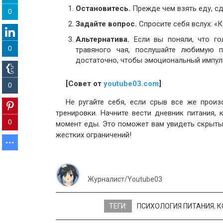
Остановитесь.
Прежде чем взять еду, сд
0
Задайте вопрос.
Спросите себя вслух: «
Альтернатива.
Если вы поняли, что гол
0
травяного чая, послушайте любимую 
достаточно, чтобы эмоциональный импуль
[Совет от
youtube03.com
]
0
Не ругайте себя, если срыв все же произ
тренировки. Начните вести дневник питания, 
0
момент еды. Это поможет вам увидеть скрыты
жестких ограничений!
Журналист/Youtube03
ТЕГИ:
ПСИХОЛОГИЯ ПИТАНИЯ
,
К