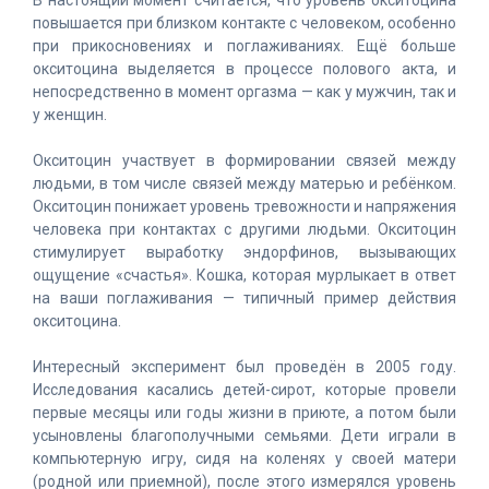
В настоящий момент считается, что уровень окситоцина
повышается при близком контакте с человеком, особенно
при прикосновениях и поглаживаниях. Ещё больше
окситоцина выделяется в процессе полового акта, и
непосредственно в момент оргазма — как у мужчин, так и
у женщин.
Окситоцин участвует в формировании связей между
людьми, в том числе связей между матерью и ребёнком.
Окситоцин понижает уровень тревожности и напряжения
человека при контактах с другими людьми. Окситоцин
стимулирует выработку эндорфинов, вызывающих
ощущение «счастья». Кошка, которая мурлыкает в ответ
на ваши поглаживания — типичный пример действия
окситоцина.
Интересный эксперимент был проведён в 2005 году.
Исследования касались детей-сирот, которые провели
первые месяцы или годы жизни в приюте, а потом были
усыновлены благополучными семьями. Дети играли в
компьютерную игру, сидя на коленях у своей матери
(родной или приемной), после этого измерялся уровень