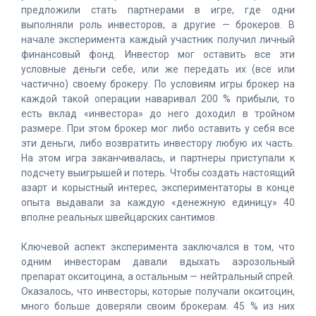
предложили стать партнерами в игре, где одни
выполняли роль инвесторов, а другие — брокеров. В
начале эксперимента каждый участник получил личный
финансовый фонд. Инвестор мог оставить все эти
условные деньги себе, или же передать их (все или
частично) своему брокеру. По условиям игры брокер на
каждой такой операции наваривал 200 % прибыли, то
есть вклад «инвестора» до него доходил в тройном
размере. При этом брокер мог либо оставить у себя все
эти деньги, либо возвратить инвестору любую их часть.
На этом игра заканчивалась, и партнеры приступали к
подсчету выигрышей и потерь. Чтобы создать настоящий
азарт и корыстный интерес, экспериментаторы в конце
опыта выдавали за каждую «денежную единицу» 40
вполне реальных швейцарских сантимов.
Ключевой аспект эксперимента заключался в том, что
одним инвесторам давали вдыхать аэрозольный
препарат окситоцина, а остальным — нейтральный спрей.
Оказалось, что инвесторы, которые получали окситоцин,
много больше доверяли своим брокерам. 45 % из них