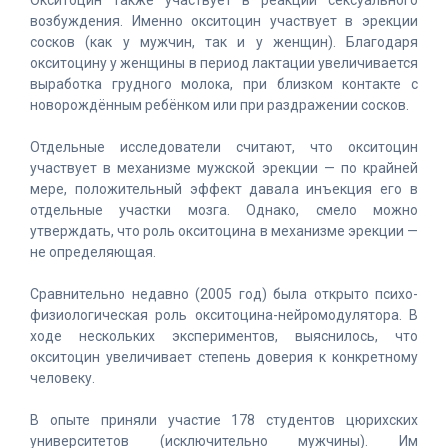
Окситоцин также участвует в реакции сексуального
возбуждения. Именно окситоцин участвует в эрекции
сосков (как у мужчин, так и у женщин). Благодаря
окситоцину у женщины в период лактации увеличивается
выработка грудного молока, при близком контакте с
новорождённым ребёнком или при раздражении сосков.
Отдельные исследователи считают, что окситоцин
участвует в механизме мужской эрекции — по крайней
мере, положительный эффект давала инъекция его в
отдельные участки мозга. Однако, смело можно
утверждать, что роль окситоцина в механизме эрекции —
не определяющая.
Сравнительно недавно (2005 год) была открыто психо-
физиологическая роль окситоцина-нейромодулятора. В
ходе нескольких экспериментов, выяснилось, что
окситоцин увеличивает степень доверия к конкретному
человеку.
В опыте приняли участие 178 студентов цюрихских
университетов (исключительно мужчины). Им