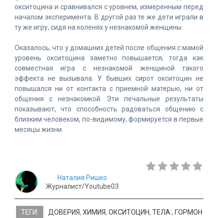
окситоцина и сравнивался с уровнем, измеренным перед
началом эксперимента. В другой раз те же дети играли в
ту же игру, сидя на коленях у незнакомой женщины.
Оказалось, что у домашних детей после общения с мамой
уровень окситоцина заметно повышается, тогда как
совместная игра с незнакомой женщиной такого
эффекта не вызывала. У бывших сирот окситоцин не
повышался ни от контакта с приемной матерью, ни от
общения с незнакомкой. Эти печальные результаты
показывают, что способность радоваться общению с
близким человеком, по-видимому, формируется в первые
месяцы жизни.
Наталия Ришко
Журналист/Youtube03
ТЕГИ:
ДОВЕРИЯ
,
ХИМИЯ
,
ОКСИТОЦИН
,
ТЕЛА:
,
ГОРМОН