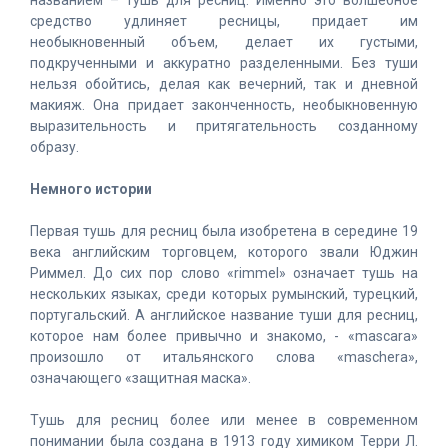
названием – тушь для ресниц. Именно это волшебное
средство удлиняет ресницы, придает им
необыкновенный объем, делает их густыми,
подкрученными и аккуратно разделенными. Без туши
нельзя обойтись, делая как вечерний, так и дневной
макияж. Она придает законченность, необыкновенную
выразительность и притягательность созданному
образу.
Немного истории
Первая тушь для ресниц была изобретена в середине 19
века английским торговцем, которого звали Юджин
Риммел. До сих пор слово «rimmel» означает тушь на
нескольких языках, среди которых румынский, турецкий,
португальский. А английское название туши для ресниц,
которое нам более привычно и знакомо, - «mascara»
произошло от итальянского слова «maschera»,
означающего «защитная маска».
Тушь для ресниц более или менее в современном
понимании была создана в 1913 году химиком Терри Л.