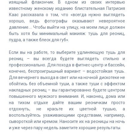
изящный флакончик. В одном из своих интервью
известному женскому изданию блистательная Патрисия
Каас рассказала о том, что «всегда нужно выглядеть
хорошо, ведь фотографы оказывают невероятное
давление.… Чтобы выйти на улицу, на моем лице должен
быть хотя бы минимальный макияж: тушь для ресниц,
пудра, а также блеск для губ».
Если вы на работе, то выберите удлиняющую тушь для
ресниц – вы всегда будете выглядеть стильно и
профессионально. Для похода в фитнес-центр и бассейн,
конечно, беспроигрышный вариант – водостойкая тушь.
Для вечернего выхода в свет или на ночной дискотеке не
обойтись без объемной туши, а также туши с эффектом
накладных ресниц – вы гарантированно будете центром
повышенного мужского внимания. И, наконец, дома или
на тихом отдыхе дайте вашим ресничкам просто
отдохнуть, не красьте их цветной тушью, а
воспользуйтесь ухаживающими средствами, например,
сывороткой или кремом. Наносите их на ресницы на ночь
и уже через пару недель заметите хорошие результаты.