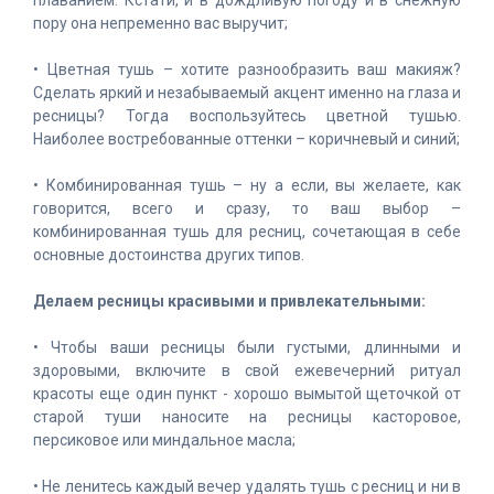
плаванием. Кстати, и в дождливую погоду и в снежную
пору она непременно вас выручит;
• Цветная тушь – хотите разнообразить ваш макияж?
Сделать яркий и незабываемый акцент именно на глаза и
ресницы? Тогда воспользуйтесь цветной тушью.
Наиболее востребованные оттенки – коричневый и синий;
• Комбинированная тушь – ну а если, вы желаете, как
говорится, всего и сразу, то ваш выбор –
комбинированная тушь для ресниц, сочетающая в себе
основные достоинства других типов.
Делаем ресницы красивыми и привлекательными:
• Чтобы ваши ресницы были густыми, длинными и
здоровыми, включите в свой ежевечерний ритуал
красоты еще один пункт - хорошо вымытой щеточкой от
старой туши наносите на ресницы касторовое,
персиковое или миндальное масла;
• Не ленитесь каждый вечер удалять тушь с ресниц и ни в