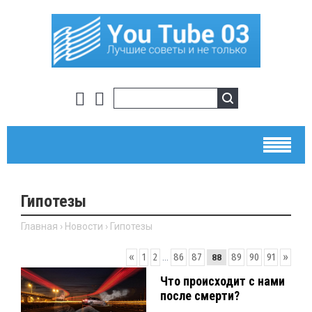
Гипотезы
Главная
›
Новости
›
Гипотезы
«
1
2
...
86
87
89
90
91
»
88
Что происходит с нами
после смерти?