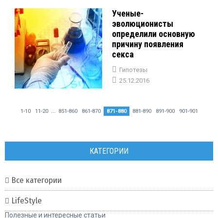
Ученые-
эволюционисты
определили основную
причину появления
секса
Гипотезы
25.12.2016
...
1-10
11-20
851-860
861-870
871-880
881-890
891-900
901-901
КАТЕГОРИИ
Все категории
LifeStyle
Полезные и интересные статьи